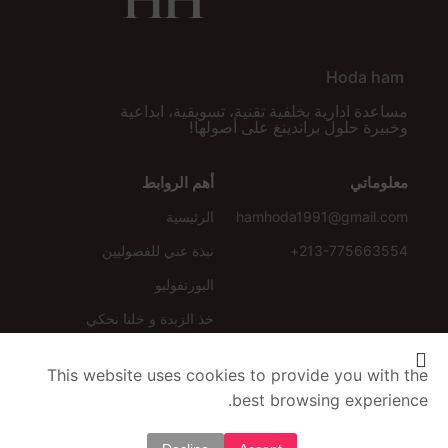
Hoda ham
مساعدة ادارية بخلفية تقنية، تسويقية، ابداعية
وخبيرة حلول براندينغ على أصولها!
معلوماتي
أهم الروابط
hamhoda1991@gmail.com
الرئيسية
213-775663554+
نبذة عني للفضوليين
البورتفوليو
خذ الزبدة و خلنا نحكي
تابعني على
This website uses cookies to provide you with the
best browsing experience.